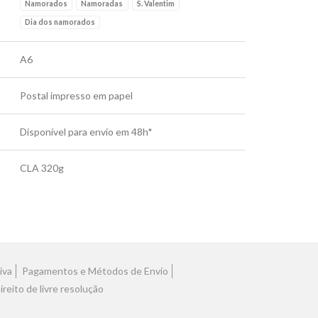
Namorados
Namoradas
S. Valentim
Dia dos namorados
A6
Postal impresso em papel
Disponível para envio em 48h*
CLA 320g
iva
Pagamentos e Métodos de Envio
ireito de livre resolução