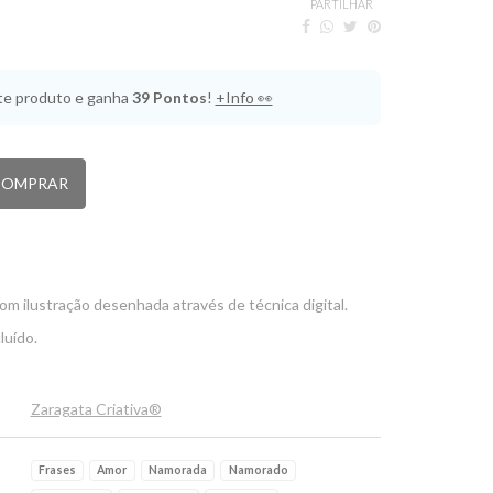
PARTILHAR
e produto e ganha
39
Pontos
!
+Info 👀
OMPRAR
om ilustração desenhada através de técnica digital.
luído.
Zaragata Criativa®
Frases
Amor
Namorada
Namorado