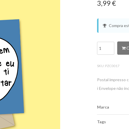
3,99 €
Compra est
C
SKU:
PZC0017
Postal impresso c
ℹ️ Envelope não inc
Marca
Tags