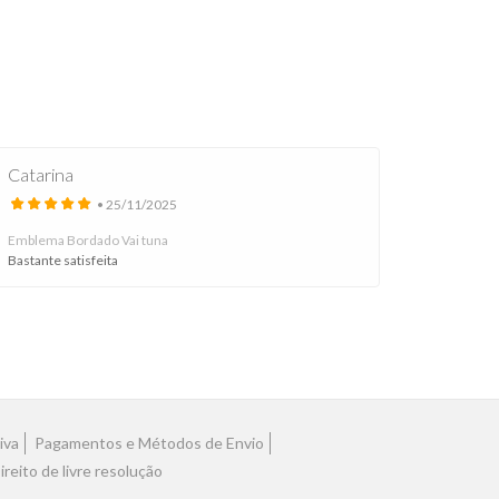
Catarina
Catarin
• 25/11/2025
Emblema Bordado Vai tuna
Emblema
Bastante satisfeita
Emblema 
iva
Pagamentos e Métodos de Envio
ireito de livre resolução